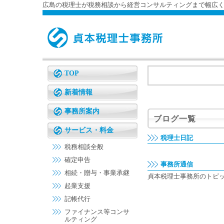
広島の税理士が税務相談から経営コンサルティングまで幅広
TOP
新着情報
事務所案内
ブログ一覧
サービス・料金
税理士日記
税務相談全般
確定申告
事務所通信
相続・贈与・事業承継
貞本税理士事務所のトピ
起業支援
記帳代行
ファイナンス等コンサ
ルティング